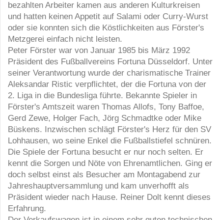
bezahlten Arbeiter kamen aus anderen Kulturkreisen
und hatten keinen Appetit auf Salami oder Curry-Wurst
oder sie konnten sich die Köstlichkeiten aus Förster's
Metzgerei einfach nicht leisten.
Peter Förster war von Januar 1985 bis März 1992
Präsident des Fußballvereins Fortuna Düsseldorf. Unter
seiner Verantwortung wurde der charismatische Trainer
Aleksandar Ristic verpflichtet, der die Fortuna von der
2. Liga in die Bundesliga führte. Bekannte Spieler in
Förster's Amtszeit waren Thomas Allofs, Tony Baffoe,
Gerd Zewe, Holger Fach, Jörg Schmadtke oder Mike
Büskens. Inzwischen schlägt Förster's Herz für den SV
Lohhausen, wo seine Enkel die Fußballstiefel schnüren.
Die Spiele der Fortuna besucht er nur noch selten. Er
kennt die Sorgen und Nöte von Ehrenamtlichen. Ging er
doch selbst einst als Besucher am Montagabend zur
Jahreshauptversammlung und kam unverhofft als
Präsident wieder nach Hause. Reiner Dolt kennt dieses
Erfahrung.
Der Verkaufswagen ist in einem sehr guten technischen