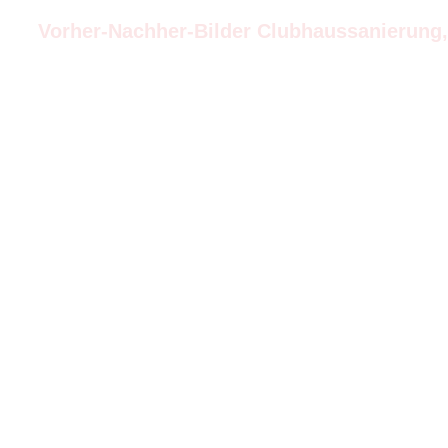
Vorher-Nachher-Bilder Clubhaussanierung, 
Herzlich willkommen beim FTSV Kuchen e.V.