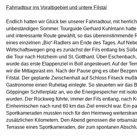
Fahrradtour ins Voralbgebiet und untere Filstal
Endlich hatten wir Glück bei unserer Fahrradtour, mit herrli
unbeständigen Sommer. Tourguide Gerhard Kuhlmann hatte
Herzlich willkommen beim FTSV Kuchen e.V.
und interessante Route gewählt, so das übereinstimmende 
eines einzelnen „Bio“-Radlers am Ende des Tages. Auf Neb
Wirtschaftswegen ging es zunächst der Fils entlang bis Süß
die Tour nach Holzheim und St. Gotthard. Über Eschenbach
wurde das erste Etappenziel in Boll angesteuert. Auf der Te
wir die Mittagsrast ein. Nach der Pause ging es über Bezgen
Filstal. Der geplante Zwischenhalt auf Schloss Filseck mußte
Gastronomie einen Ruhetag einlegte. So steuerten wir das
Göppinger Schillerplatz an, wo die Energiespeicher mit isot
wurden. Der Rückweg führte, immer der Fils entlang, nach K
Einheimischen nach rund 60 km das Ziel erreicht war. Ein p
Sportkameraden mussten noch für den Heimweg weiterstra
zusätzlichen Kilometern. Den Abend genossen die ortsansäs
Terrasse eines Sportkameraden, der zum spontanen Abschl