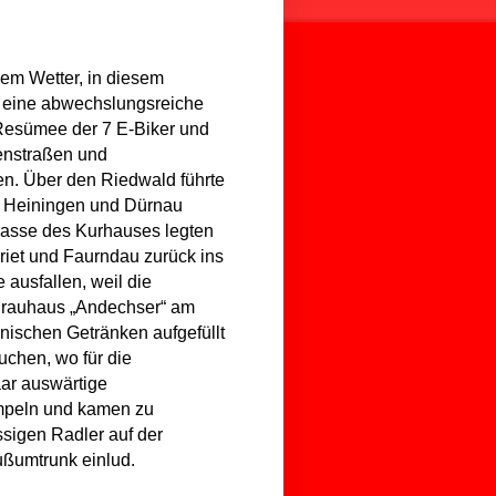
chem Wetter, in diesem
 eine abwechslungsreiche
Resümee der 7 E-Biker und
enstraßen und
en. Über den Riedwald führte
, Heiningen und Dürnau
rrasse des Kurhauses legten
riet und Faurndau zurück ins
 ausfallen, weil die
 Brauhaus „Andechser“ am
onischen Getränken aufgefüllt
uchen, wo für die
aar auswärtige
mpeln und kamen zu
sigen Radler auf der
ußumtrunk einlud.